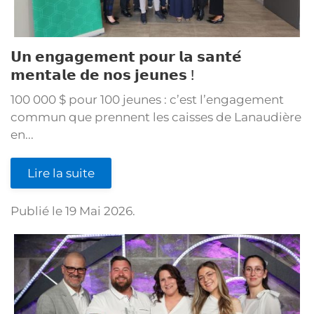
𝗨𝗻 𝗲𝗻𝗴𝗮𝗴𝗲𝗺𝗲𝗻𝘁 𝗽𝗼𝘂𝗿 𝗹𝗮 𝘀𝗮𝗻𝘁𝗲́
𝗺𝗲𝗻𝘁𝗮𝗹𝗲 𝗱𝗲 𝗻𝗼𝘀 𝗷𝗲𝘂𝗻𝗲𝘀 !
100 000 $ pour 100 jeunes : c’est l’engagement
commun que prennent les caisses de Lanaudière
en...
Lire la suite
Publié le
19 Mai 2026
.